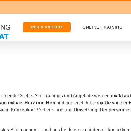
ONLINE TRAINING
UNSER ANGEBOT
ns an ers­ter Stelle. Alle Trainings und Angebote wer­den
exakt au
eam mit viel Herz und Hirn
und beglei­tet Ihre Projekte von der 
r Sie in Konzeption, Vorbereitung und Umsetzung. Der
per­sön­li­
rs­tes Bild machen — und uns bei Interesse jeder­zeit kontaktiere