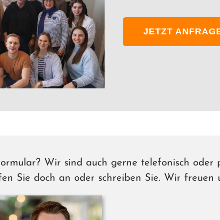
JETZT ANFRAG
rmular? Wir sind auch ger­ne tele­fo­nisch oder 
en Sie doch an oder schrei­ben Sie. Wir freu­en 