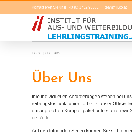
Zum
Kontaktieren Sie uns! +43 (0) 2732 93081
|
team@il.co.at
Inhalt
springen
Home
Über Uns
Über Uns
Ihre indi­vi­du­el­len Anforderungen ste­hen bei u
rei­bungs­los funk­tio­niert, arbei­tet unser
Office T
umfang­rei­chen Komplettpaket unter­stüt­zen wi
de Rolle.
Auf den fol­gen­den Seiten kön­nen Sie sich ein e