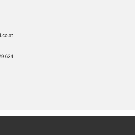
.​co.​at
29 624