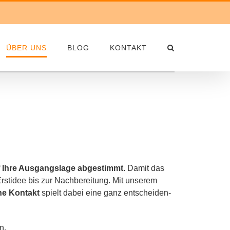
ÜBER UNS
BLOG
KONTAKT
f Ihre Ausgangslage abge­stimmt
. Damit das
Erstidee bis zur Nachbereitung. Mit unse­rem
che Kontakt
spielt dabei eine ganz ent­schei­den­
n.