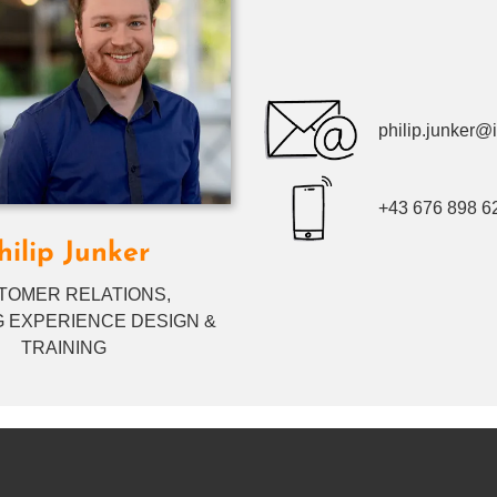
philip.​junker@​il
+43 676 898 6
hilip Junker
TOMER RELATIONS,
 EXPERIENCE DESIGN &
TRAINING