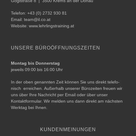
Göglstraße 8 | ­­3500 Krems an der Donau
Telefon: +43 (0) 2732 930 81
Email:
team@​il.​co.​at
Website:
www.lehrlingstraining.at
UNSERE BÜRO­ÖFFNUNGSZEITEN
Montag bis Donnerstag
jeweils 09:00 bis 16:00 Uhr
In der oben genann­ten Zeit kön­nen Sie uns direkt tele­fo­
nisch errei­chen. Außerhalb unse­rer Bürozeiten freu­en wir
uns über Ihre Nachricht per Email oder über unser
Kontaktformular. Wir mel­den uns dann direkt am nächs­ten
Werktag bei Ihnen.
KUNDENMEINUNGEN