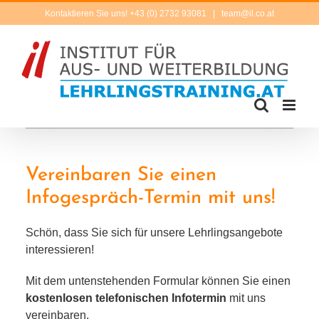
Zum
Kontaktieren Sie uns! +43 (0) 2732 93081
|
team@il.co.at
Inhalt
springen
Vereinbaren Sie einen
Infogespräch-Termin mit uns!
Schön, dass Sie sich für unse­re Lehrlingsangebote
interessieren!
Mit dem unten­ste­hen­den Formular kön­nen Sie einen
kos­ten­lo­sen tele­fo­ni­schen Infotermin
mit uns
vereinbaren.