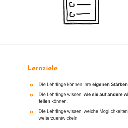
Lernziele
Die Lehrlinge kön­nen ihre
eige­nen Stärken
Die Lehrlinge wis­sen,
wie sie auf ande­re wi
fei­len
können.
Die Lehrlinge wis­sen, wel­che Möglichkeiten s
weiterzuentwickeln.