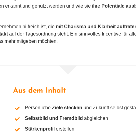
rken erkannt und genutzt wer­den und wie sie ihre
Potentiale aus­
rnehmen hilf­reich ist, die
mit Charisma und Klarheit auf­tre­t
takt
auf der Tagesordnung steht. Ein sinn­vol­les Incentive für all
as mehr mit­ge­ben möchten.
Aus dem Inhalt
Persönliche
Ziele ste­cken
und Zukunft selbst gesta
Selbstbild und Fremdbild
abgleichen
Stärkenprofil
erstellen