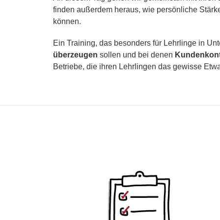
fin­den außer­dem her­aus, wie per­sön­li­che Stä
können.
Ein Training, das beson­ders für Lehrlinge in Unte
über­zeu­gen
sol­len und bei denen
Kundenkon
Betriebe, die ihren Lehrlingen das gewis­se Etw