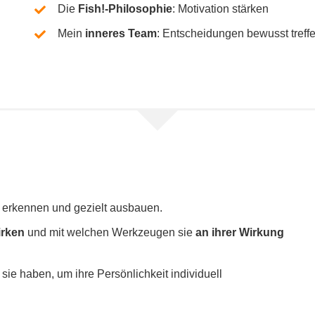
Die
Fish!-Philosophie
: Motivation stärken
Mein
inne­res Team
: Entscheidungen bewusst treff
erken­nen und gezielt ausbauen.
r­ken
und mit wel­chen Werkzeugen sie
an ihrer Wirkung
ie haben, um ihre Persönlichkeit indi­vi­du­ell