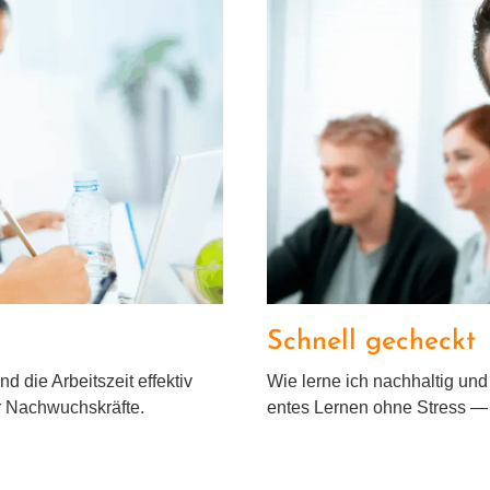
tion
Sc
Schnell gecheckt
nd die Arbeitszeit effek­tiv
Wie ler­ne ich nach­hal­tig und 
für Nachwuchskräfte.
en­tes Lernen ohne Stress — 