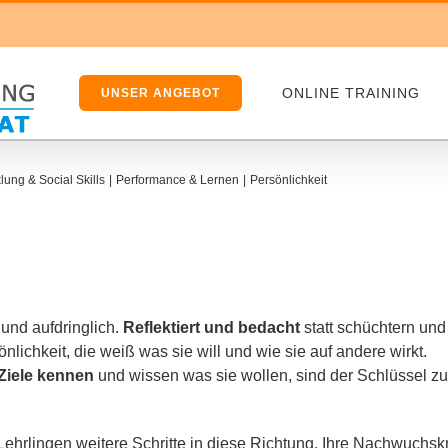
ONLINE TRAINING
UNSER ANGEBOT
lung & Social Skills
Performance & Lernen
Persönlichkeit
 und auf­dring­lich.
Reflektiert und bedacht
statt schüch­tern und
sönlichkeit, die weiß was sie will und wie sie auf ande­re wirkt.
Ziele ken­nen
und wis­sen was sie wol­len, sind der Schlüssel zu
hrlingen wei­te­re Schritte in die­se Richtung. Ihre Nachwuchskr