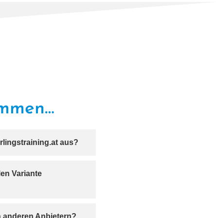
kommen…
rlingstraining.at aus?
­len Variante
n ande­ren Anbietern?