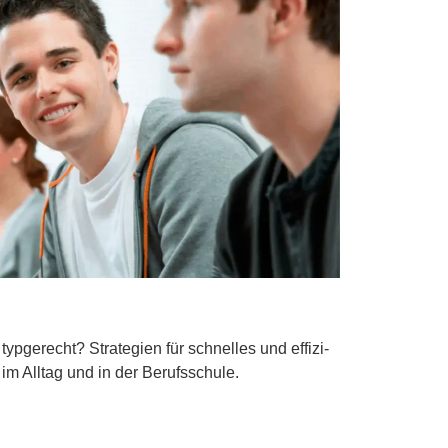
hnell gecheckt
typ­ge­recht? Strategien für schnel­les und effi­zi­
im Alltag und in der Berufsschule.