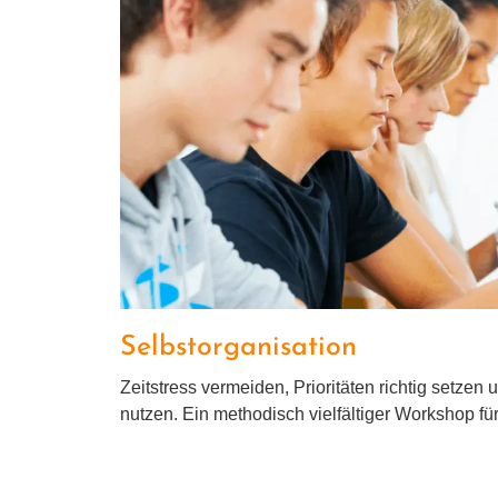
Selbstorganisa
Selbstorganisation
Zeitstress ver­mei­den, Prioritäten rich­tig set­zen u
nut­zen. Ein metho­disch viel­fäl­ti­ger Workshop 