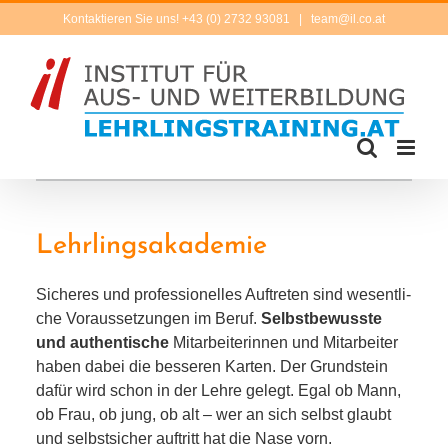
Zum
Kontaktieren Sie uns! +43 (0) 2732 93081
|
team@il.co.at
Inhalt
springen
Lehrlingsakademie
Sicheres und pro­fes­sio­nel­les Auftreten sind wesent­li­
che Voraussetzungen im Beruf.
Selbstbewusste
und authen­ti­sche
Mitarbeiterinnen und Mitarbeiter
haben dabei die bes­se­ren Karten. Der Grundstein
dafür wird schon in der Lehre gelegt. Egal ob Mann,
ob Frau, ob jung, ob alt – wer an sich selbst glaubt
und selbst­si­cher auf­tritt hat die Nase vorn.