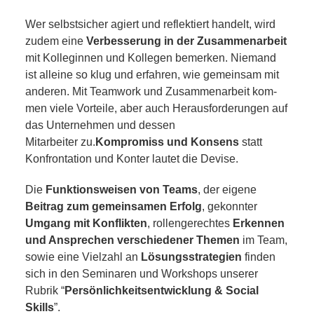
Wer selbst­si­cher agiert und reflek­tiert han­delt, wird
zudem eine
Verbesserung in der Zusammenarbeit
mit Kolleginnen und Kollegen bemer­ken. Niemand
ist allei­ne so klug und erfah­ren, wie gemein­sam mit
ande­ren. Mit Teamwork und Zusammenarbeit kom­
men vie­le Vorteile, aber auch Herausforderungen auf
das Unternehmen und des­sen
Mitarbeiter zu.
Kompromiss und Konsens
statt
Konfrontation und Konter lau­tet die Devise.
Die
Funktionsweisen von Teams
, der eige­ne
Beitrag zum gemein­sa­men Erfolg
, gekonn­ter
Umgang mit Konflikten
, rol­len­ge­rech­tes
Erkennen
und Ansprechen ver­schie­de­ner Themen
im Team,
sowie eine Vielzahl an
Lösungsstrategien
fin­den
sich in den Seminaren und Workshops unse­rer
Rubrik “
Persönlichkeitsentwicklung & Social
Skills
”.