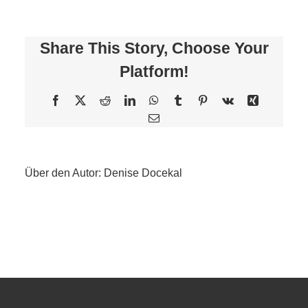
es
eine
Fördermöglichkeit?
Share This Story, Choose Your
Platform!
Facebook
X
Reddit
LinkedIn
WhatsApp
Tumblr
Pinterest
Vk
Xing
E-
Mail
Über den Autor:
Denise Docekal