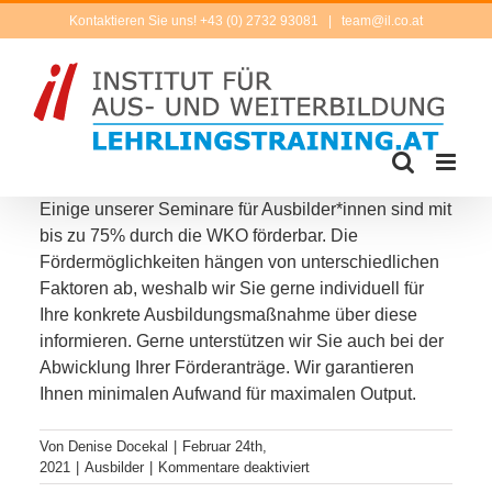
Zum
Kontaktieren Sie uns! +43 (0) 2732 93081
|
team@il.co.at
Inhalt
springen
Einige unse­rer Seminare für Ausbilder*innen sind mit
bis zu 75% durch die WKO för­der­bar. Die
Fördermöglichkeiten hän­gen von unter­schied­li­chen
Faktoren ab, wes­halb wir Sie ger­ne indi­vi­du­ell für
Ihre kon­kre­te Ausbildungsmaßnahme über die­se
infor­mie­ren. Gerne unter­stüt­zen wir Sie auch bei der
Abwicklung Ihrer Förderanträge. Wir garan­tie­ren
Ihnen mini­ma­len Aufwand für maxi­ma­len Output.
Von
Denise Docekal
|
Februar 24th,
für
2021
|
Ausbilder
|
Kommentare deaktiviert
Gibt