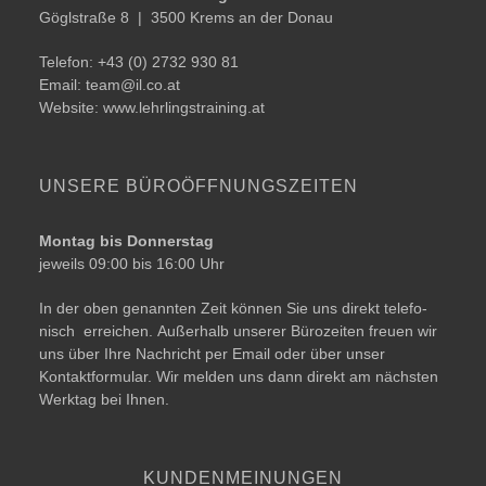
Göglstraße 8 | ­­3500 Krems an der Donau
Telefon: +43 (0) 2732 930 81
Email:
team@​il.​co.​at
Website:
www.lehrlingstraining.at
UNSERE BÜRO­ÖFFNUNGSZEITEN
Montag bis Donnerstag
jeweils 09:00 bis 16:00 Uhr
In der oben genann­ten Zeit kön­nen Sie uns direkt tele­fo­
nisch errei­chen. Außerhalb unse­rer Bürozeiten freu­en wir
uns über Ihre Nachricht per Email oder über unser
Kontaktformular. Wir mel­den uns dann direkt am nächs­ten
Werktag bei Ihnen.
KUNDENMEINUNGEN