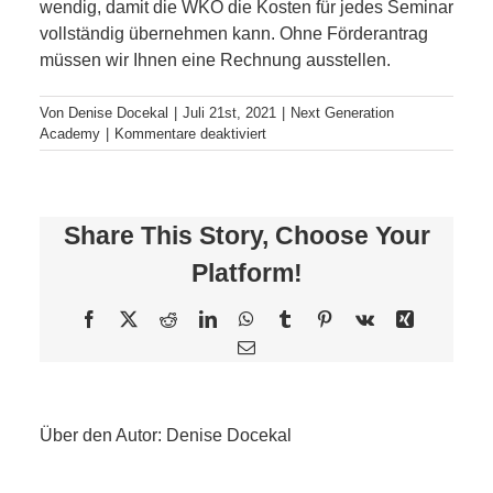
wen­dig, damit die WKO die Kosten für jedes Seminar
voll­stän­dig über­neh­men kann. Ohne Förderantrag
müs­sen wir Ihnen eine Rechnung ausstellen.
Von
Denise Docekal
|
Juli 21st, 2021
|
Next Generation
für
Academy
|
Kommentare deaktiviert
Wie
funk­
tio­
niert
Share This Story, Choose Your
die
Digi
Platform!
Scheck
Förderabwicklung?
Facebook
X
Reddit
LinkedIn
WhatsApp
Tumblr
Pinterest
Vk
Xing
E-
Mail
Über den Autor:
Denise Docekal