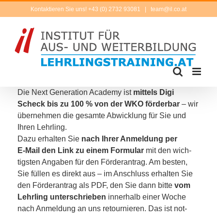
Zum
Kontaktieren Sie uns! +43 (0) 2732 93081
|
team@il.co.at
Inhalt
springen
Die Next Generation Academy ist
mit­tels Digi
Scheck bis zu 100 % von der WKO för­der­bar
– wir
über­neh­men die gesam­te Abwicklung für Sie und
Ihren Lehrling.
Dazu erhal­ten Sie
nach Ihrer Anmeldung per
E‑Mail den Link zu einem Formular
mit den wich­
tigs­ten Angaben für den Förderantrag. Am bes­ten,
Sie fül­len es direkt aus – im Anschluss erhal­ten Sie
den Förderantrag als PDF, den Sie dann bit­te
vom
Lehrling unter­schrie­ben
inner­halb einer Woche
nach Anmeldung an uns retour­nie­ren. Das ist not­